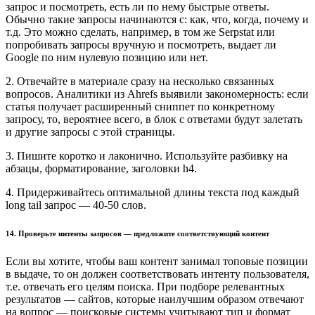
запрос и посмотреть, есть ли по нему быстрые ответы.
Обычно такие запросы начинаются с: как, что, когда, почему и
т.д. Это можно сделать, например, в том же Serpstat или
попробивать запросы вручную и посмотреть, выдает ли
Google по ним нулевую позицию или нет.
2. Отвечайте в материале сразу на несколько связанных
вопросов. Аналитики из Ahrefs выявили закономерность: если
статья получает расширенный сниппет по конкретному
запросу, то, вероятнее всего, в блок с ответами будут залетать
и другие запросы с этой страницы.
3. Пишите коротко и лаконично. Используйте разбивку на
абзацы, форматирование, заголовки h4.
4. Придерживайтесь оптимальной длины текста под каждый
long tail запрос — 40-50 слов.
14. Проверьте интенты запросов — предложите соответствующий контент
Если вы хотите, чтобы ваш контент занимал топовые позиции
в выдаче, то он должен соответствовать интенту пользователя,
т.е. отвечать его целям поиска. При подборе релевантных
результатов — сайтов, которые наилучшим образом отвечают
на вопрос — поисковые системы учитывают тип и формат