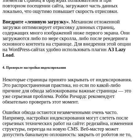
элементы страниц в браузерах пользователей и при
повторном посещении сайта, загружают часть данных
локально, что ощутимо повышает скорость отрисовки.
Внедрите «ленивую загрузку»
. Механизм отложенной
загрузки оптимизирует отрисовку длинных страниц,
содержащих много изображений ниже первого экрана. Они
загружаются либо по мере скролла, либо после рендеринга
основного контента на странице. Для внедрения этой опции
на WordPress-сайтах удобно использовать плагин
A3 Lazy
Load
.
4. Проверьте настройки индексирования
Некоторые страницы принято закрывать от индексирования.
Это распространенная практика, но если по какой-либо
причине для обхода заблокированы важные страницы — это
уже серьезная проблема. Робби Ричардс рекомендует
обязательно проверить этот момент.
Ошибки обхода остаются незамеченными очень часто.
Например, настройки индексирования могут слететь после
серьезных технических работ на сайте: редизайна, изменения
структуры, переезда на новую CMS. Веб-мастер может
допустить банальную оплошность: закрыть от роботов не то,