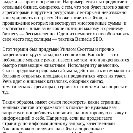
выдачи — просто нереально. Например, если вы продвигаете
отельный бизнес, смиритесь с тем, что топ будет плотно занят
агрегаторами и другими ресурсами, с которыми невозможно
конкурировать по трасту. Это же касается сайтов, в
продвижение которых инвестируют многозначные суммы, и
состязаться с ними за высокие позиции малому и среднему
бизнесу — бессмысленно. Один из немногих способов занять
свое место под солнцем — тактика Barnacle SEO.
Этот термин был придуман Уиллом Скоттом и прочно
закрепился в кругу западных сеошников. Barnacle — это
небольшие морские рачки, известные тем, что прикрепляются
быстро плавающим животным. Используя эту аналогию,
Скотт предложил рядовым сайтам задействовать возможности
больших открытых площадок и продвигаться через их траст.
Речь идет о нишевых каталогах, обзорных сайтах,
тематических агрегаторах, сервисах с ответами на вопросы и
т.д.
Таким образом, имеет смысл посмотреть, какие страницы
мощных сайтов отображаются в поиске по нужным вам
запросам и попробовать поставить на них хорошую ссылку с
информацией о себе. Например, если вы продвигаете
страницу по информационному запросу, качественный
бэклинк можно получить на сайтах-вопросниках: