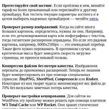
Протестируйте свой хостинг
. Если проблема в нем, меняйте
тариф на более прокачанный или переезжайте к другому
провайдеру. Как тестить текущие параметры хостинга и в
целом выбирать надежных провайдеров — читайте
здесь
.
Проверьте размер изображений
. Когда на сайте много
больших картинок, определитесь, нужны ли они. Например,
если это детализированная карта или инфографика с текстом,
тогда гигантские расширения оправданы. Но если это рядовая
картинка, например, 6000x2500px — это очевидный перебор.
Такие фото нужно пережимать. В противном случае, их
критическая масса будет замедлять скорость загрузки
страницы, не принося никакой пользы.
Компрессия файлов без потери качества
. Изображения
пережаты до приемлемых расширений. Теперь не лишним
будет компрессировать их при помощи специальных
сервисов:
TinyPNG, ShortPixel, Сompressor.io
или
Kraken
.
Некоторые из них творят чудеса: минимизируют вес файла до
70% без визуально заметных потерь качества.
Проверьте настройки кеширования
. Для сайтов на
WordPress эту проблему можно решить при помощи плагинов
W3 Total Cache
или
WP Rocket
. Они хранят статические