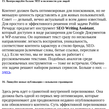
15. Контролируйте баланс SEO и полезности для людей
Контент должен быть оптимизирован для поисковиков, но не
меньшую ценность представлять и для живых пользователей.
Совет — дельный, вечно актуальный и всем давно известный.
Для простого и эффективного решения этой задачи Робби
Ричардс предлагает инструмент
SEO Writing Assistant
,
который доступен в виде расширения для Google Документов
и WP-плагина. Он оценивает текст сразу по нескольким
направлениям: легкость восприятия, уникальность,
соответствие контента характеру и стилю бренда, SEO-
оптимизация (ключевые слова, битые ссылки, переспам и
т.д.). Если честно, мы не знаем, как он работает с
русскоязычными текстами. Подобных аналогов среди
русскоязычных инструментов — тоже не встречали. Обычно
эти задачи решают набором разных сервисов. Больше о них —
здесь
.
16. Линкуйте новые публикации с сильными страницами
Здесь речь идет о грамотной внутренней перелинковке. Она
должна быть одной из первых мер оптимизации, которые
предпринимают для продвижения недавно опубликованного
или обновленного контента. Суть эффективной перелинковки
проста: проставить релевантные ссылки на материал с других