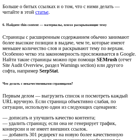
Больше о битых ссылках и о том, что с ними делать —
читайте в этой
статье
.
6. Найдите thin content — материалы, плохо раскрывающие тему
Страницы с расширенным содержанием обычно занимают
более высокие позиции в выдаче, чем те, которые имеют
меньшее количество слов и раскрывают тему по верхам.
Особенно четко эта закономерность прослеживается в Google.
Найти такие страницы можно при помощи
SEMrush
(отчет
Site Audit Overview, раздел Warnings section) или другого
софта, например
SerpStat
.
Что делать с некачественными страницами?
Первым делом — выгрузить список и посмотреть каждый
URL вручную. Если страница объективно слабая, по
ситуации, использую один из следующих сценариев:
— дописать и улучшить качество контента;
— удалить страницу, если она не генерирует трафик,
конверсии и не имеет внешних ссылок.
— добавить 301 редирект на новую более качественную