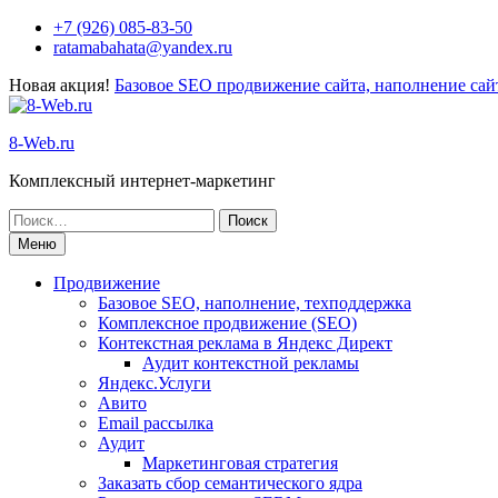
Перейти
+7 (926) 085-83-50
к
ratamabahata@yandex.ru
содержимому
Новая акция!
Базовое SEO продвижение сайта, наполнение сайт
8-Web.ru
Комплексный интернет-маркетинг
Поиск
по:
Меню
Продвижение
Базовое SEO, наполнение, техподдержка
Комплексное продвижение (SEO)
Контекстная реклама в Яндекс Директ
Аудит контекстной рекламы
Яндекс.Услуги
Авито
Email рассылка
Аудит
Маркетинговая стратегия
Заказать сбор семантического ядра