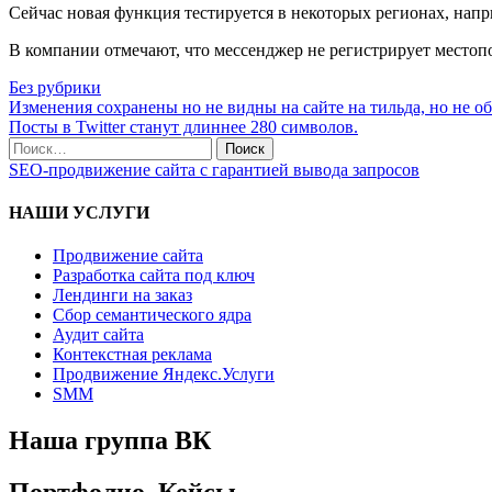
Сейчас новая функция тестируется в некоторых регионах, нап
В компании отмечают, что мессенджер не регистрирует местоп
Без рубрики
Навигация
Изменения сохранены но не видны на сайте на тильда, но не о
Посты в Twitter станут длиннее 280 символов.
по
Поиск
записям
по:
SEO-продвижение сайта с гарантией вывода запросов
НАШИ УСЛУГИ
Продвижение сайта
Разработка сайта под ключ
Лендинги на заказ
Сбор семантического ядра
Аудит сайта
Контекстная реклама
Продвижение Яндекс.Услуги
SMM
Наша группа ВК