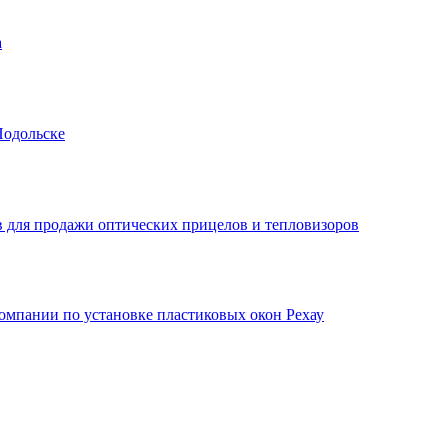
а
Подольске
 для продажи оптических прицелов и тепловизоров
мпании по установке пластиковых окон Рехау