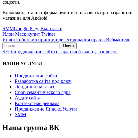
соцсети.
Возможно, эта платформа будет использовать при разработке
магазина для Android.
SMM
Google Play
,
Вконтакте
Навигация
Илон Маск купит Twitter
Яндекс обновил принцип делегирования прав в Вебмастере
по
Поиск
записям
по:
SEO-продвижение сайта с гарантией вывода запросов
НАШИ УСЛУГИ
Продвижение сайта
Разработка сайта под ключ
Лендинги на заказ
Сбор семантического ядра
Аудит сайта
Контекстная реклама
Продвижение Яндекс.Услуги
SMM
Наша группа ВК