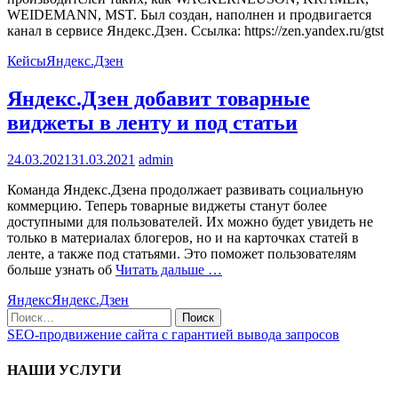
WEIDEMANN, MST. Был создан, наполнен и продвигается
канал в сервисе Яндекс.Дзен. Ссылка: https://zen.yandex.ru/gtst
Кейсы
Яндекс.Дзен
Яндекс.Дзен добавит товарные
виджеты в ленту и под статьи
24.03.2021
31.03.2021
admin
Команда Яндекс.Дзена продолжает развивать социальную
коммерцию. Теперь товарные виджеты станут более
доступными для пользователей. Их можно будет увидеть не
только в материалах блогеров, но и на карточках статей в
ленте, а также под статьями. Это поможет пользователям
больше узнать об
Читать дальше …
Яндекс
Яндекс.Дзен
Поиск
по:
SEO-продвижение сайта с гарантией вывода запросов
НАШИ УСЛУГИ