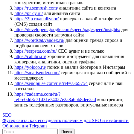
конкурентов, источников трафика
https://ru.semrush.com/
аналитика сайта и контента
https://pr-cy.ru/
для анализа сайта
https://2ip.ru/analizator/
проверка на какой платформе
(CMS) создан сайт
https://developers.google.com/speed/pagespeed/insights/
для
проверки скорости загрузки сайта
https://wordstat.yandex.ru/
для оценки тренда спроса и
подбора ключевых слов
https://serpstat.com/ru/
СЕО аудит и не только
https://callibri.ru/
хороший инструмент для повышения
конверсии, аналитики, оценки трафика
https://yoloco.ru/
поиск и анализ блогеров в Инстаграм
https://smartsender.com/
сервис для отправки сообщений в
мессенджерах
https://sendpulse.com/ru/?ref=7365754
сервис для e-mail-
рассылки
https://zadarma.com/ru/?
ref=e0dd3c71d31e74027e2a8a6bb8dee2ad
коллтрекинг,
запись телефонных разговоров, виртуальные номера
SEO
Навигация
Футер сайта: как его сделать полезным для SEO и юзабилити
Обновления Telegram
по
Поиск