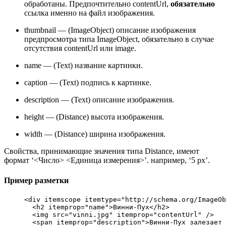
обработаны. Предпочтительно contentUrl,
обязательно
ссылка именно на файл изображения.
thumbnail — (ImageObject) описание изображения
предпросмотра типа ImageObject, обязательно в случае
отсутствия contentUrl или image.
name — (Text) название картинки.
caption — (Text) подпись к картинке.
description — (Text) описание изображения.
height — (Distance) высота изображения.
width — (Distance) ширина изображения.
Cвойства, принимающие значения типа Distance, имеют
формат ‘<Число> <Единица измерения>’. например, ‘5 px’.
Пример разметки
<div itemscope itemtype="http://schema.org/ImageOb
  <h2 itemprop="name">Винни-Пух</h2>

  <img src=​"vinni.jpg" itemprop="contentUrl" />

  <span itemprop="description">Винни-Пух залезает 