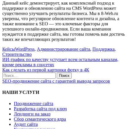
Данный кейс демонстрирует, как комплексный подход к
поддержке и обновлению сайта на CMS WordPress может
существенно улучшить результаты бизнеса. Мы в 8-Web.ru
уверены, что регулярное обновление контента и дизайна, а
также внимание к SEO — это ключевые факторы для
успешного онлайн-продвижения. Если ваша компания
нуждается в поддержке сайта, мы готовы помочь вам достичь
таких же впечатляющих результатов!
Кейсы
WordPress
,
Администрирование сайта
,
Поддержка
,
Строительство
Навигация
ИИ-трафик по качеству уступает всем остальным каналам,
кроме рекламы в соцсетях
по
Как сделать из первой картинки фотку в 4К
записям
Поиск
по:
SEO-продвижение сайта с гарантией вывода запросов
НАШИ УСЛУГИ
Продвижение сайта
Разработка сайта под ключ
Лендинги на заказ
Сбор семантического ядра
Аудит сайта