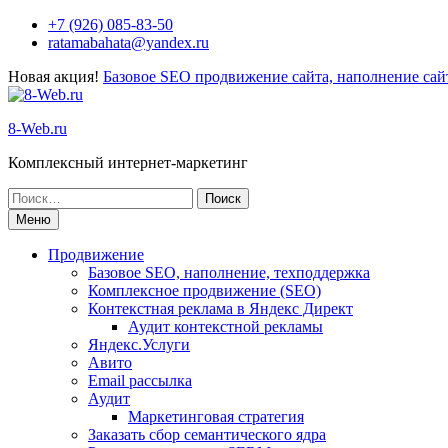
Перейти
+7 (926) 085-83-50
к
ratamabahata@yandex.ru
содержимому
Новая акция!
Базовое SEO продвижение сайта, наполнение сайт
8-Web.ru
Комплексный интернет-маркетинг
Поиск
по:
Меню
Продвижение
Базовое SEO, наполнение, техподдержка
Комплексное продвижение (SEO)
Контекстная реклама в Яндекс Директ
Аудит контекстной рекламы
Яндекс.Услуги
Авито
Email рассылка
Аудит
Маркетинговая стратегия
Заказать сбор семантического ядра