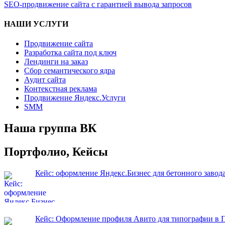
записям
по:
SEO-продвижение сайта с гарантией вывода запросов
НАШИ УСЛУГИ
Продвижение сайта
Разработка сайта под ключ
Лендинги на заказ
Сбор семантического ядра
Аудит сайта
Контекстная реклама
Продвижение Яндекс.Услуги
SMM
Наша группа ВК
Портфолио, Кейсы
Кейс: оформление Яндекс.Бизнес для бетонного завод
Кейс: Оформление профиля Авито для типографии в 