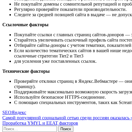
Не покупайте домены с сомнительной репутацией и проб
Регулярно проверяйте показатели производительности.
Следите за средней позицией сайта в выдаче — не допуск
Ссылочные факторы
Покупайте ссылки с главных страниц сайтов-доноров — э
Старайтесь увеличивать ссылочный профиль сайта постепе
Отбирайте сайты-доноры с учетом тематики, показателей
Если количество тематических сайтов в вашей нише недо
ссылочные стратегии Tier2 и Tier3
для усиления уже поставленных ссылок.
Технические факторы
Проверяйте отклики страниц в Яндекс.Вебмастере — они 
страницу).
Поддерживайте максимально возможную скорость загрузки
Используйте безопасное HTTPS-соединение.
С помощью специальных инструментов, таких как Screami
SEO
Яндекс
Навигация
Самой популярной социальной сетью среди россиян оказалась
Проработка YMYL и EEAT факторов
по
Поиск