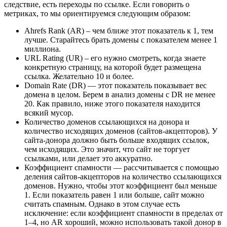
следствие, есть переходы по ссылке. Если говорить о
метриках, то мы ориентируемся следующим образом:
Ahrefs Rank (AR) – чем ближе этот показатель к 1, тем
лучше. Старайтесь брать домены с показателем менее 1
миллиона.
URL Rating (UR) – его нужно смотреть, когда знаете
конкретную страницу, на которой будет размещена
ссылка. Желательно 10 и более.
Domain Rate (DR) — этот показатель показывает вес
домена в целом. Берем в анализ домены с DR не менее
20. Как правило, ниже этого показателя находится
всякий мусор.
Количество доменов ссылающихся на донора и
количество исходящих доменов (сайтов-акцепторов). У
сайта-донора должно быть больше входящих ссылок,
чем исходящих. Это значит, что сайт не торгует
ссылками, или делает это аккуратно.
Коэффициент спамности — рассчитывается с помощью
деления сайтов-акцепторов на количество ссылающихся
доменов. Нужно, чтобы этот коэффициент был меньше
1. Если показатель равен 1 или больше, сайт можно
считать спамным. Однако в этом случае есть
исключение: если коэффициент спамности в пределах от
1–4, но AR хороший, можно использовать такой донор в