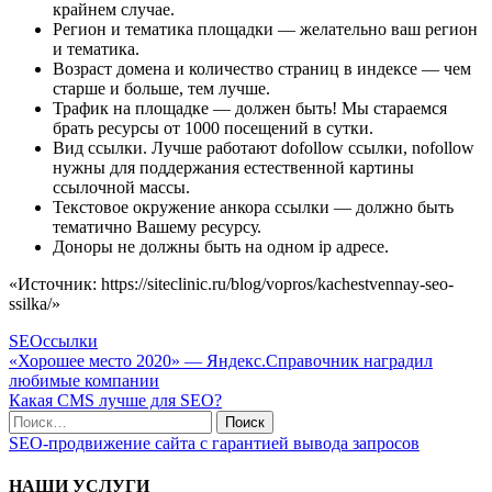
крайнем случае.
Регион и тематика площадки — желательно ваш регион
и тематика.
Возраст домена и количество страниц в индексе — чем
старше и больше, тем лучше.
Трафик на площадке — должен быть! Мы стараемся
брать ресурсы от 1000 посещений в сутки.
Вид ссылки. Лучше работают dofollow ссылки, nofollow
нужны для поддержания естественной картины
ссылочной массы.
Текстовое окружение анкора ссылки — должно быть
тематично Вашему ресурсу.
Доноры не должны быть на одном ip адресе.
«Источник: https://siteclinic.ru/blog/vopros/kachestvennay-seo-
ssilka/»
SEO
ссылки
Навигация
«Хорошее место 2020» — Яндекс.Справочник наградил
любимые компании
по
Какая CMS лучше для SEO?
записям
Поиск
по:
SEO-продвижение сайта с гарантией вывода запросов
НАШИ УСЛУГИ