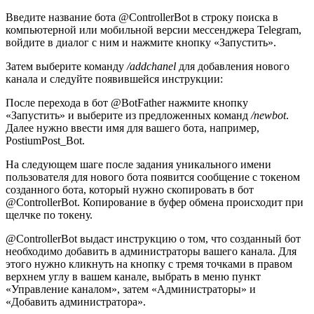
Введите название бота @ControllerBot в строку поиска в
компьютерной или мобильной версии мессенджера Telegram,
войдите в диалог с ним и нажмите кнопку «Запустить».
Затем выберите команду
/addchanel
для добавления нового
канала и следуйте появившейся инструкции:
После перехода в бот @BotFather нажмите кнопку
«Запустить» и выберите из предложенных команд
/newbot
.
Далее нужно ввести имя для вашего бота, например,
PostiumPost_Bot.
На следующем шаге после задания уникального имени
пользователя для нового бота появится сообщение с токеном
созданного бота, который нужно скопировать в бот
@ControllerBot. Копирование в буфер обмена происходит при
щелчке по токену.
@ControllerBot выдаст инструкцию о том, что созданный бот
необходимо добавить в администраторы вашего канала. Для
этого нужно кликнуть на кнопку с тремя точками в правом
верхнем углу в вашем канале, выбрать в меню пункт
«Управление каналом», затем «Администраторы» и
«Добавить администратора».