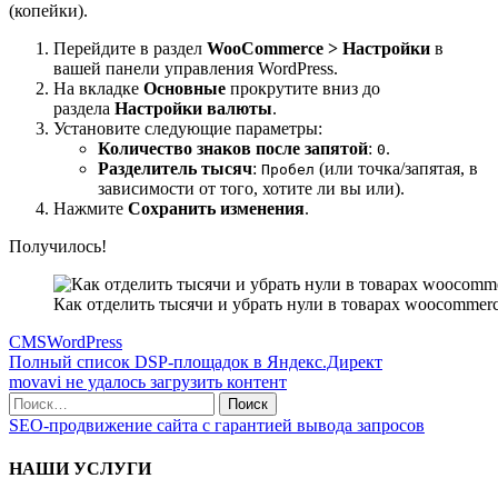
(копейки).
Перейдите в раздел
WooCommerce > Настройки
в
вашей панели управления WordPress.
На вкладке
Основные
прокрутите вниз до
раздела
Настройки валюты
.
Установите следующие параметры:
Количество знаков после запятой
:
.
0
Разделитель тысяч
:
(или точка/запятая, в
Пробел
зависимости от того, хотите ли вы
или
).
Нажмите
Сохранить изменения
.
Получилось!
Как отделить тысячи и убрать нули в товарах woocommer
CMS
WordPress
Навигация
Полный список DSP-площадок в Яндекс.Директ
movavi не удалось загрузить контент
по
Поиск
записям
по:
SEO-продвижение сайта с гарантией вывода запросов
НАШИ УСЛУГИ