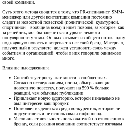
своей компании.
Суть этого метода сводится к тому, что PR-специалист, SMM-
менеджер или другой контентщик компании постоянно
следит за новостной повесткой (политической, культурной,
спортивной – вообще за всем) и ищет поводы, за которые, как
за репейник, мог бы зацепиться и урвать немного
популярности у темы. Он выхватывает из общего потока одну
подходящую новость и встревает в нее свой бренд. Материал,
полученный в результате, должен установить связь между
событием и организацией, чтобы о них говорили одинаково
много.
Влияние ньюсджекинга
Способствует росту активности в сообществах.
Согласно исследованиям, посты, обыгрывающие
новостную повестку, получают на 590 % больше
реакций, чем обычные публикации.
Привлекает новую аудиторию, которой изначально не
был интересен ваш продукт.
Позволяет выделиться среди конкурентов, которые не
подсуетились и не использовали инфоповод.
Увеличивает лояльность пользователей по отношению к
бренду, если реакция компании соответствует взглядам