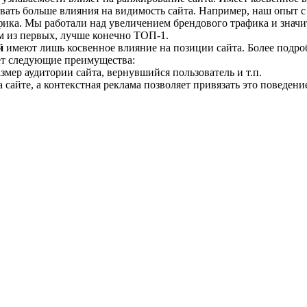
ать больше влияния на видимость сайта. Например, наш опыт с 
фика. Мы работали над увеличением брендового трафика и значи
м из первых, лучше конечно ТОП-1.
й
имеют лишь косвенное влияние на позиции сайта. Более подро
ает следующие преимущества:
змер аудитории сайта, вернувшийся пользователь и т.п.
айте, а контекстная реклама позволяет привязать это поведение