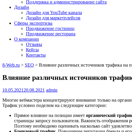
Поддержка и администрирование сайта
Дизайн
Дизайн для YouTube канала
Дизайн для маркетплейсов
Сферы экспертизы
Продвижение гостиниц
Продвижение ресторана
О компании
Отзывы
Кейсы
Контакты
8-Web.ru
>
SEO
>
Влияние различных источников трафика на п
Влияние различных источников трафик
10.05.2021
20.08.2021
admin
Многие вебмастера концентрируют внимание только на органи
Трафик условно поделим на следующие категории:
Прямое влияние на позиции имеет
органический трафик
страницы запросу пользователя. Важность отображения р
Поэтому необходимо оценивать насколько сайт удовлетво
Брендовый трафик.
Повышение репутации бренда и его у