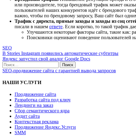
или производителе, тогда брендовый трафик может оказыв
пользователей наших конкурентов идёт с брендового тра
важно, чтобы по брендовому запросу, Ваш сайт был одни
Трафик с директа, прямые заходы и заходы из соц сете
писали в нашем
ответе
. Если коротко, то такой трафик д
Улучшаются некоторые факторы сайта, такие как: ра
Поисковики оценивают поведение пользователей на с
SEO
Навигация
В Stories Instagram появились автоматические субтитры
Яндекс запустил свой аналог Google Docs
по
Поиск
записям
по:
SEO-продвижение сайта с гарантией вывода запросов
НАШИ УСЛУГИ
Продвижение сайта
Разработка сайта под ключ
Лендинги на заказ
Сбор семантического ядра
Аудит сайта
Контекстная реклама
Продвижение Яндекс.Услуги
SMM