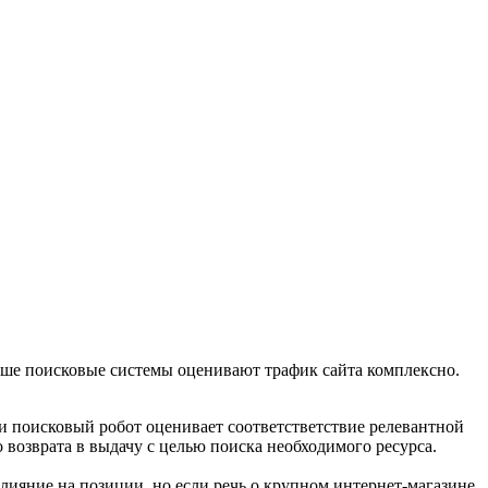
ише поисковые системы оценивают трафик сайта комплексно.
и поисковый робот оценивает соответстветствие релевантной
возврата в выдачу с целью поиска необходимого ресурса.
лияние на позиции, но если речь о крупном интернет-магазине