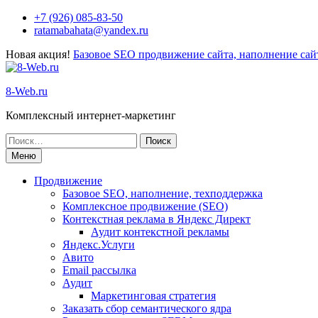
Перейти
+7 (926) 085-83-50
к
ratamabahata@yandex.ru
содержимому
Новая акция!
Базовое SEO продвижение сайта, наполнение сайт
8-Web.ru
Комплексный интернет-маркетинг
Поиск
по:
Меню
Продвижение
Базовое SEO, наполнение, техподдержка
Комплексное продвижение (SEO)
Контекстная реклама в Яндекс Директ
Аудит контекстной рекламы
Яндекс.Услуги
Авито
Email рассылка
Аудит
Маркетинговая стратегия
Заказать сбор семантического ядра