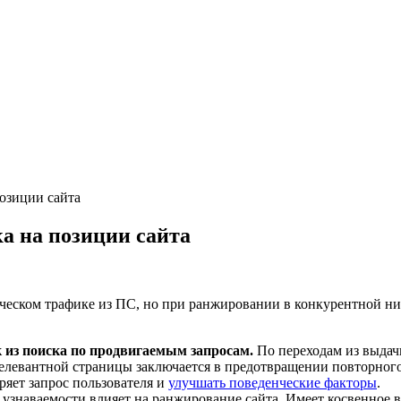
озиции сайта
а на позиции сайта
ческом трафике из ПС, но при ранжировании в конкурентной н
 из поиска по продвигаемым запросам.
По переходам из выдач
елевантной страницы заключается в предотвращении повторного 
ряет запрос пользователя и
улучшать поведенческие факторы
.
знаваемости влияет на ранжирование сайта. Имеет косвенное в