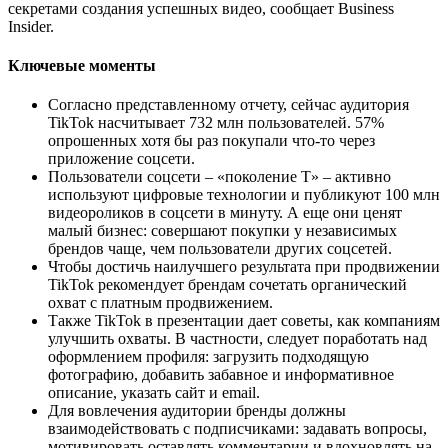
секретами создания успешных видео, сообщает Business
Insider.
Ключевые моменты
Согласно представленному отчету, сейчас аудитория
TikTok насчитывает 732 млн пользователей. 57%
опрошенных хотя бы раз покупали что-то через
приложение соцсети.
Пользователи соцсети – «поколение T» – активно
используют цифровые технологии и публикуют 100 млн
видеороликов в соцсети в минуту. А еще они ценят
малый бизнес: совершают покупки у независимых
брендов чаще, чем пользователи других соцсетей.
Чтобы достичь наилучшего результата при продвижении
TikTok рекомендует брендам сочетать органический
охват с платным продвижением.
Также TikTok в презентации дает советы, как компаниям
улучшить охваты. В частности, следует поработать над
оформлением профиля: загрузить подходящую
фотографию, добавить забавное и информативное
описание, указать сайт и email.
Для вовлечения аудитории бренды должны
взаимодействовать с подписчиками: задавать вопросы,
мотивировать оставлять комментарии и вдохновлять на