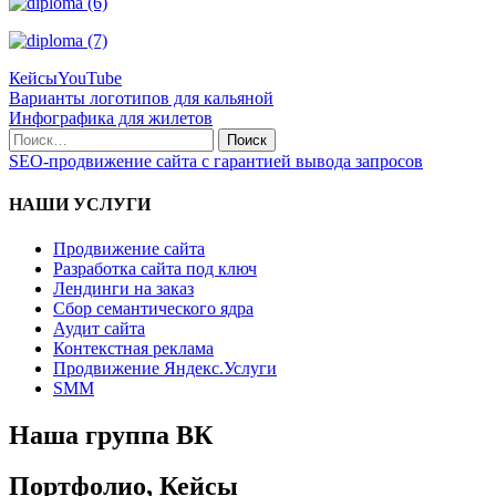
Кейсы
YouTube
Навигация
Варианты логотипов для кальяной
Инфографика для жилетов
по
Поиск
записям
по:
SEO-продвижение сайта с гарантией вывода запросов
НАШИ УСЛУГИ
Продвижение сайта
Разработка сайта под ключ
Лендинги на заказ
Сбор семантического ядра
Аудит сайта
Контекстная реклама
Продвижение Яндекс.Услуги
SMM
Наша группа ВК
Портфолио, Кейсы