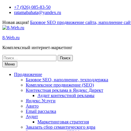
Перейти
+7 (926) 085-83-50
к
ratamabahata@yandex.ru
содержимому
Новая акция!
Базовое SEO продвижение сайта, наполнение сайт
8-Web.ru
Комплексный интернет-маркетинг
Поиск
по:
Меню
Продвижение
Базовое SEO, наполнение, техподдержка
Комплексное продвижение (SEO)
Контекстная реклама в Яндекс Директ
Аудит контекстной рекламы
Яндекс.Услуги
Авито
Email рассылка
Аудит
Маркетинговая стратегия
Заказать сбор семантического ядра