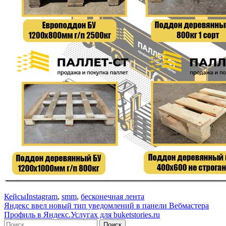
Кейсы
Instagram
,
smm
,
бесконечная лента
Навигация
Яндекс ввел новый тип уведомлений в панели Вебмастера
Профиль в Яндекс.Услугах для buketstories.ru
по
Поиск