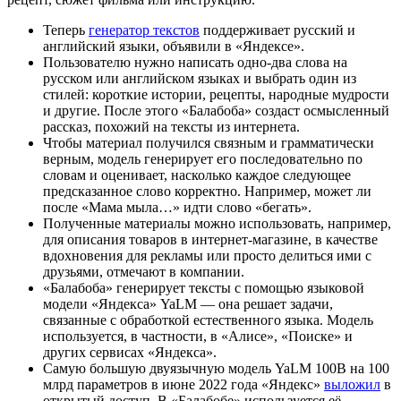
Теперь
генератор текстов
поддерживает русский и
английский языки, объявили в «Яндексе».
Пользователю нужно написать одно-два слова на
русском или английском языках и выбрать один из
стилей: короткие истории, рецепты, народные мудрости
и другие. После этого «Балабоба» создаст осмысленный
рассказ, похожий на тексты из интернета.
Чтобы материал получился связным и грамматически
верным, модель генерирует его последовательно по
словам и оценивает, насколько каждое следующее
предсказанное слово корректно. Например, может ли
после «Мама мыла…» идти слово «бегать».
Полученные материалы можно использовать, например,
для описания товаров в интернет-магазине, в качестве
вдохновения для рекламы или просто делиться ими с
друзьями, отмечают в компании.
«Балабоба» генерирует тексты с помощью языковой
модели «Яндекса» YaLM — она решает задачи,
связанные с обработкой естественного языка. Модель
используется, в частности, в «Алисе», «Поиске» и
других сервисах «Яндекса».
Самую большую двуязычную модель YaLM 100B на 100
млрд параметров в июне 2022 года «Яндекс»
выложил
в
открытый доступ. В «Балабобе» используется её