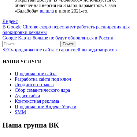
облегчённая версия на 3 млрд параметров. Сама
«Балабоба»
вышла
в июне 2021-го.
Яндекс
Навигация
В Google Chrome скоро перестанут работать расширения для
блокировки рекламы
по
Google Карты больше не будут обновляться в России
записям
Поиск
по:
SEO-продвижение сайта с гарантией вывода запросов
НАШИ УСЛУГИ
Продвижение сайта
Разработка сайта под ключ
Лендинги на заказ
Сбор семантического ядра
Аудит сайта
Контекстная реклама
Продвижение Яндекс.Услуги
SMM
Наша группа ВК