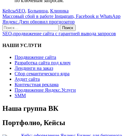
по ключевым запросам.
Кейсы
SEO
,
Больница
,
Клиника
Массовый сбой в работе Instagram, Facebook и WhatsApp
Яндекс.Дзен обновил прогнозатор
SEO-продвижение сайта с гарантией вывода запросов
НАШИ УСЛУГИ
Продвижение сайта
Разработка сайта под ключ
Лендинги на заказ
Сбор семантического ядра
Аудит сайта
Контекстная реклама
Продвижение Яндекс.Услуги
SMM
Наша группа ВК
Портфолио, Кейсы
Кейс: оформление Яндекс.Бизнес для бетонного