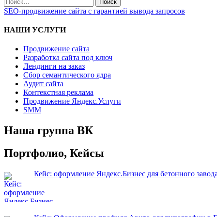
Поиск
записям
по:
SEO-продвижение сайта с гарантией вывода запросов
НАШИ УСЛУГИ
Продвижение сайта
Разработка сайта под ключ
Лендинги на заказ
Сбор семантического ядра
Аудит сайта
Контекстная реклама
Продвижение Яндекс.Услуги
SMM
Наша группа ВК
Портфолио, Кейсы
Кейс: оформление Яндекс.Бизнес для бетонного завод