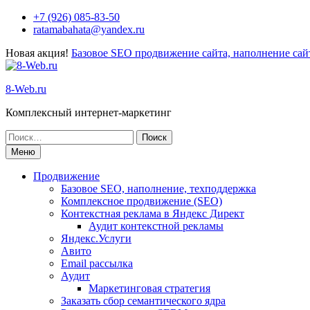
Перейти
+7 (926) 085-83-50
к
ratamabahata@yandex.ru
содержимому
Новая акция!
Базовое SEO продвижение сайта, наполнение сайт
8-Web.ru
Комплексный интернет-маркетинг
Поиск
по:
Меню
Продвижение
Базовое SEO, наполнение, техподдержка
Комплексное продвижение (SEO)
Контекстная реклама в Яндекс Директ
Аудит контекстной рекламы
Яндекс.Услуги
Авито
Email рассылка
Аудит
Маркетинговая стратегия
Заказать сбор семантического ядра