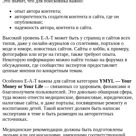
Это значит, что для поисковика важно:
опыт автора контента;
авторитетность создателя контента и сайта, где он
опубликован;
надежность автора, контента и сайта.
Высокий уровень E-A-T может быть у страниц и сайтов всех
типов, даже у онлайн-журналов со сплетнями, порталов о
моде и юморе, новостных сайтов. Сайты о хобби, к примеру,
фотографии или игре на гитаре, также требуют опыта.
Некоторую информацию можно найти только на форумах в
обсуждениях, где сообщество экспертов предоставляет
ценные мнения по конкретным темам.
Особенно E-A-T важны для сайтов категории
YMYL — Your
Money or Your Life
— связанных со здоровьем, финансами и
благополучием пользователей. Это довольно обширная сфера,
туда можно отнести медицинские, финансовые, юридические,
налоговые сайты, и даже порталы, посвященные ремонту и
воспитанию детей. Такой контент должен быть написан
экспертами в теме и быть размещен на авторитетных
источниках.
Медицинские рекомендации должны быть подготовлены
людьми или организациями, имеющими соответствующий