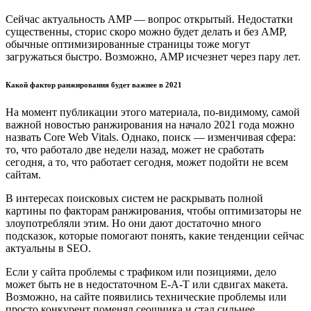
Сейчас актуальность AMP — вопрос открытый. Недостатки
существенны, сторис скоро можно будет делать и без AMP,
обычные оптимизированные страницы тоже могут
загружаться быстро. Возможно, AMP исчезнет через пару лет.
Какой фактор ранжирования будет важнее в 2021
На момент публикации этого материала, по-видимому, самой
важной новостью ранжирования на начало 2021 года можно
назвать Core Web Vitals. Однако, поиск — изменчивая сфера:
то, что работало две недели назад, может не сработать
сегодня, а то, что работает сегодня, может подойти не всем
сайтам.
В интересах поисковых систем не раскрывать полной
картины по факторам ранжирования, чтобы оптимизаторы не
злоупотребляли этим. Но они дают достаточно много
подсказок, которые помогают понять, какие тенденции сейчас
актуальны в SEO.
Если у сайта проблемы с трафиком или позициями, дело
может быть не в недостаточном E-A-T или сдвигах макета.
Возможно, на сайте появились технические проблемы или
просто конкурент поменял сеошника и стал сильнее.