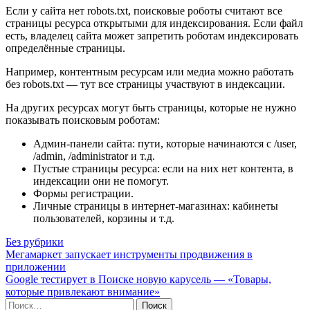
Если у сайта нет robots.txt, поисковые роботы считают все
страницы ресурса открытыми для индексирования. Если файл
есть, владелец сайта может запретить роботам индексировать
определённые страницы.
Например, контентным ресурсам или медиа можно работать
без robots.txt — тут все страницы участвуют в индексации.
На других ресурсах могут быть страницы, которые не нужно
показывать поисковым роботам:
Админ-панели сайта: пути, которые начинаются с /user,
/admin, /administrator и т.д.
Пустые страницы ресурса: если на них нет контента, в
индексации они не помогут.
Формы регистрации.
Личные страницы в интернет-магазинах: кабинеты
пользователей, корзины и т.д.
Без рубрики
Навигация
Мегамаркет запускает инструменты продвижения в
приложении
по
Google тестирует в Поиске новую карусель — «Товары,
записям
которые привлекают внимание»
Поиск