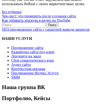
использовать BeReal с своих маркетинговых целях.
Без рубрики
Навигация
Чек-лист: что проверить после создания сайта
Как добавить эпизоды в видео на YouTube
по
Поиск
записям
по:
SEO-продвижение сайта с гарантией вывода запросов
НАШИ УСЛУГИ
Продвижение сайта
Разработка сайта под ключ
Лендинги на заказ
Сбор семантического ядра
Аудит сайта
Контекстная реклама
Продвижение Яндекс.Услуги
SMM
Наша группа ВК
Портфолио, Кейсы