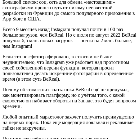
Большой скачок: соц. сеть для обмена «настоящими»
фотографиями прошла путь от никому неизвестной
разработки из Франции до самого популярного приложения в
App Store в США.
Всего 9 месяцев назад Instagram получал почти в 100 раз
больше загрузок, чем BeReal. Но с июля по август 2022 BeReal
получил 6,5 млн. новых загрузок — почти на 2 млн. больше,
чем Instagram!
Если это не сфотографировано, то этого и не было:
неудивительно, что Instagram уже работает над прототипом
своей собственной версии функции, которая просит
пользователей делать искренние фотографии в определённое
время (в этом суть BeReal).
Почему об этом стоит знать: пока BeReal ещё не придумал,
как монетизировать платформу, но с учётом того, с какой
скоростью он набирает обороты на Западе, это будет вопросом
времени.
Любой опытный маркетолог захочет получить преимущество
на первых порах. Пока ещё модерация лояльная и рекламные
гайки не закручены.
Поэтому уже сейчас стоит задуматься, как можно